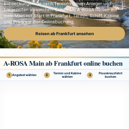
Entdeckungen. Je nach Termin können Anleger und
Liegezeiten abweichen. Sehen Sie A-ROSA Reisen auf
dem Main mit Start in Frankfurt, Termin, Schiff, Kabine
und Preis vor der Onlinebuchung.
Reisen ab Frankfurt ansehen
A-ROSA Main ab Frankfurt online buchen
Termin und Kabine
Flusskreuzfahrt
Angebot wählen
1
2
3
wählen
buchen