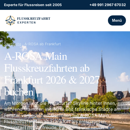
Experte für Flussreisen seit 2005
+49 991 2967 67032
Menü
Startseite
· A-ROSA ab Frankfurt
A-ROSA Main
Flusskreuzfahrten ab
Frankfurt 2026 & 2027
buchen
Am Morgen liegt die Frankfurter Skyline hinter Ihnen,
während Mainufer, Weinorte und fränkische Städte am
Fenster vorbeiziehen. Genießen Sie A-ROSA Main
Flusskreuzfahrten ab Frankfurt als entspannten
Reisestart mit Vorfreude, Panorama und neuen