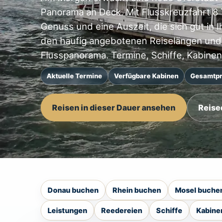
Panorama an Deck. Mit Flusskreuzfahrt 8
Genuss und eine Auszeit, die sich gut in 
den häufig angebotenen Reiselängen und 
Flusspanorama. Termine, Schiffe, Kabinen 
Aktuelle Termine
Verfügbare Kabinen
Gesamtpr
Reisen in dieser Dauer ansehen
Reise
Donau buchen
Rhein buchen
Mosel buche
Leistungen
Reedereien
Schiffe
Kabine