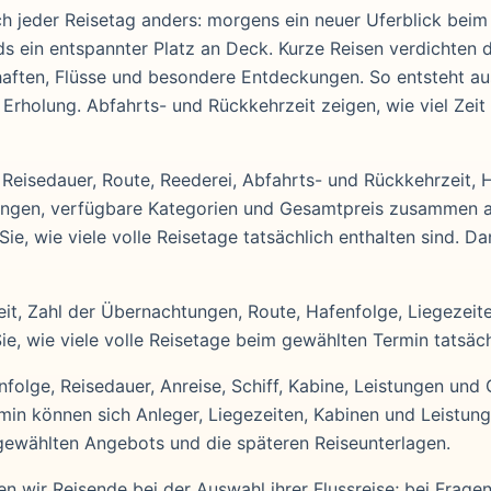
ich jeder Reisetag anders: morgens ein neuer Uferblick beim
ds ein entspannter Platz an Deck. Kurze Reisen verdichten 
haften, Flüsse und besondere Entdeckungen. So entsteht au
rholung. Abfahrts- und Rückkehrzeit zeigen, wie viel Zeit 
 Reisedauer, Route, Reederei, Abfahrts- und Rückkehrzeit, 
istungen, verfügbare Kategorien und Gesamtpreis zusammen
e, wie viele volle Reisetage tatsächlich enthalten sind. D
it, Zahl der Übernachtungen, Route, Hafenfolge, Liegezeiten
e, wie viele volle Reisetage beim gewählten Termin tatsäch
folge, Reisedauer, Anreise, Schiff, Kabine, Leistungen und
ermin können sich Anleger, Liegezeiten, Kabinen und Leistun
gewählten Angebots und die späteren Reiseunterlagen.
n wir Reisende bei der Auswahl ihrer Flussreise; bei Fragen