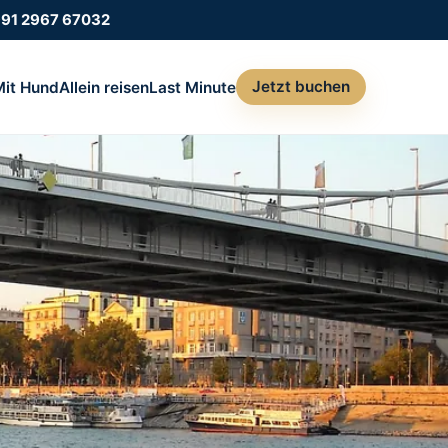
991 2967 67032
Jetzt buchen
Mit Hund
Allein reisen
Last Minute