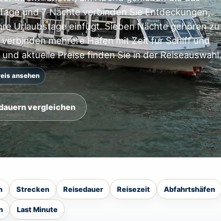
 Tage und 7 Nächte verbinden Sie Entdeckungen,
Ihre Urlaubstage einfügt. Sieben Nächte gehören zu
verbinden mehrere Häfen mit Zeit für Schiff und
und aktuelle Preise finden Sie in der Reiseauswahl
eis ansehen
dauern vergleichen
n
Strecken
Reisedauer
Reisezeit
Abfahrtshäfen
n
Last Minute