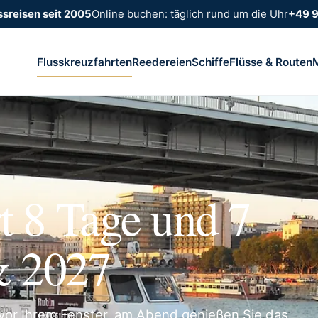
ssreisen seit 2005
Online buchen: täglich rund um die Uhr
+49 
Flusskreuzfahrten
Reedereien
Schiffe
Flüsse & Routen
t 8 Tage und 7
& 2027
vor Ihrem Fenster, am Abend genießen Sie das