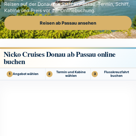
Reisen auf der Donau mit Start in Passau, Termin, Schiff,
Kabine und Preis vor der Onlinebuchung.
Reisen ab Passau ansehen
Nicko Cruises Donau ab Passau online
buchen
Termin und Kabine
Flusskreuzfahrt
Angebot wählen
1
2
3
wählen
buchen