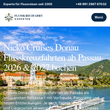
Experte für Flussreisen seit 2005
+49 991 2967 67032
Menü
Startseite
· Nicko Cruises ab Passau
Nicko Cruises Donau
Flusskreuzfahrten ab Passau
2026 & 2027 buchen
Am Morgen beginnt Ihre Reise zwischen Donau, Inn und
Ilz, wenig später öffnet sich die Donau in Richtung
Wachau, Wien oder Budapest. Genießen Sie Nicko
Cruises Donau Flusskreuzfahrten ab Passau als
entspannten Reisestart mit Vorfreude, Panorama und
neuen Entdeckungen. Je nach Termin können Anleger
und Liegezeiten abweichen. Sehen Sie Nicko Cruises