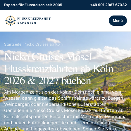
Experte für Flussreisen seit 2005
+49 991 2967 67032
Menü
Startseite
· Nicko Cruises ab Köln
Nicko Cruises Mosel
Flusskreuzfahrten ab Köln
2026 & 2027 buchen
Am Morgen zeigt sich der Kölner Dom noch einmal vom
Wasser, dann gleitet das Schiff rheinabwärts zu Burgen,
Weinbergen oder niederländischen Uferstädten.
Genießen Sie Nicko Cruises Mosel Flusskreuzfahrten ab
Köln als entspannten Reisestart mit Vorfreude, Panorama
und neuen Entdeckungen. Je nach Termin können
Anleger und Liegezeiten abweichen. Sehen Sie Nicko