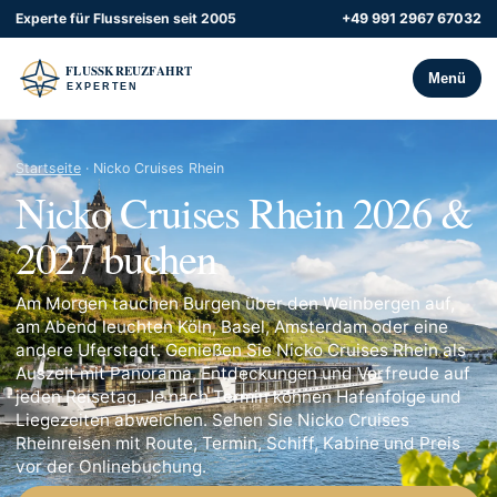
Experte für Flussreisen seit 2005
+49 991 2967 67032
Menü
Startseite
· Nicko Cruises Rhein
Nicko Cruises Rhein 2026 &
2027 buchen
Am Morgen tauchen Burgen über den Weinbergen auf,
am Abend leuchten Köln, Basel, Amsterdam oder eine
andere Uferstadt. Genießen Sie Nicko Cruises Rhein als
Auszeit mit Panorama, Entdeckungen und Vorfreude auf
jeden Reisetag. Je nach Termin können Hafenfolge und
Liegezeiten abweichen. Sehen Sie Nicko Cruises
Rheinreisen mit Route, Termin, Schiff, Kabine und Preis
vor der Onlinebuchung.