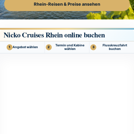
Rhein-Reisen & Preise ansehen
Nicko Cruises Rhein online buchen
Termin und Kabine
Flusskreuzfahrt
Angebot wählen
1
2
3
wählen
buchen