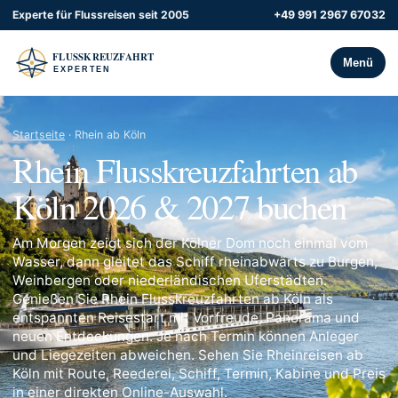
Experte für Flussreisen seit 2005
+49 991 2967 67032
Menü
Startseite
· Rhein ab Köln
Rhein Flusskreuzfahrten ab
Köln 2026 & 2027 buchen
Am Morgen zeigt sich der Kölner Dom noch einmal vom
Wasser, dann gleitet das Schiff rheinabwärts zu Burgen,
Weinbergen oder niederländischen Uferstädten.
Genießen Sie Rhein Flusskreuzfahrten ab Köln als
entspannten Reisestart mit Vorfreude, Panorama und
neuen Entdeckungen. Je nach Termin können Anleger
und Liegezeiten abweichen. Sehen Sie Rheinreisen ab
Köln mit Route, Reederei, Schiff, Termin, Kabine und Preis
in einer direkten Online-Auswahl.