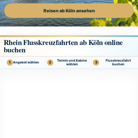
Reisen ab Köln ansehen
Rhein Flusskreuzfahrten ab Köln online
buchen
Termin und Kabine
Flusskreuzfahrt
Angebot wählen
1
2
3
wählen
buchen