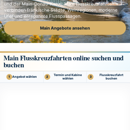
und der Main-Donau-Kanal: Main Flusskreuzfahrten
verbinden fränkische Städte, Weinregionen, moderne
Ufer und entspannte Flusspassagen.
Main Angebote ansehen
Main Flusskreuzfahrten online suchen und
buchen
Termin und Kabine
Flusskreuzfahrt
Angebot wählen
1
2
3
wählen
buchen