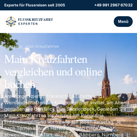
Experte für Flussreisen seit 2005
+49 991 2967 67032
Menü
Startseite
· Main Kreuzfahrten
Main Kreuzfahrten
vergleichen und online
buchen
Am Morgen ziehen fränkische Altstädte und
Weinlandschaften am Kabinenfenster vorbei, am Abend
genießen Sie den Blick vom Sonnendeck. Genießen Sie
Main Kreuzfahrten als Auszeit mit Panorama,
Entdeckungen und Vorfreude auf jeden Reisetag. Je
nach Termin können Hafenfolge und Liegezeiten
abweichen. Frankfurt, Würzburg, Bamberg, Nürnberg