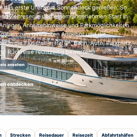
r das erste Ufer vom Sonnendeck genießen. So
end Zeitreserve und einem angenehmen Start in
 Anleger, Anreisehinweise und Parkmöglichkeiten
Angaben zum gewählten Angebot und die
r in die Flussreise: Hafen, Bahn, Auto, Parkplatz,
nd Rückreise rechtzeitig bewerten.
eis ansehen
ten entdecken
n
Strecken
Reisedauer
Reisezeit
Abfahrtshäfen