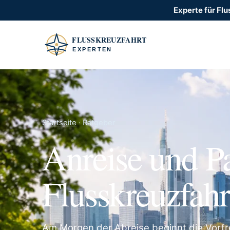
Experte für Flu
Startseite
· Ratgeber
Anreise und P
Flusskreuzfahr
Am Morgen der Abreise beginnt die Vor