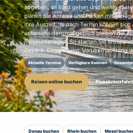
abgeben, an Bord gehen und wenig späte
planen Sie Anreise und Parken mit genüg
Ihre Auszeit. Je nach Termin können sich
unterscheiden; maßgeblich bleiben die 
Reiseunterlagen. So starten Sie entspannte
Gepäck, Einschiffung, Vorübernachtung u
Aktuelle Termine
Verfügbare Kabinen
Gesamtpr
Reisen online buchen
Flusskreuzfahr
Donau buchen
Rhein buchen
Mosel buche