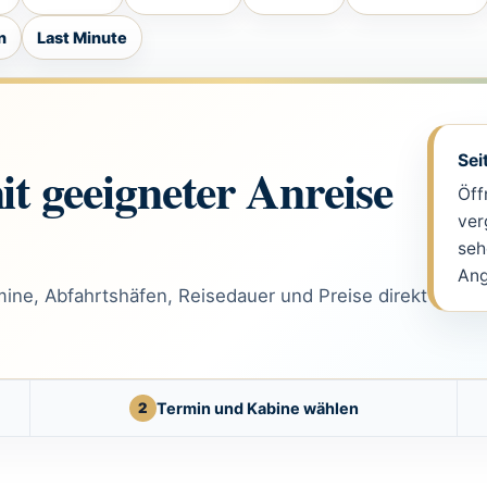
n
Last Minute
Sei
it geeigneter Anreise
Öff
ver
seh
Ang
ine, Abfahrtshäfen, Reisedauer und Preise direkt
2
Termin und Kabine wählen