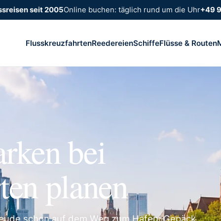
ssreisen seit 2005
Online buchen: täglich rund um die Uhr
+49 
Flusskreuzfahrten
Reedereien
Schiffe
Flüsse & Routen
arken bei
ten planen
freude schon auf dem Weg zum Hafen: Gepäck