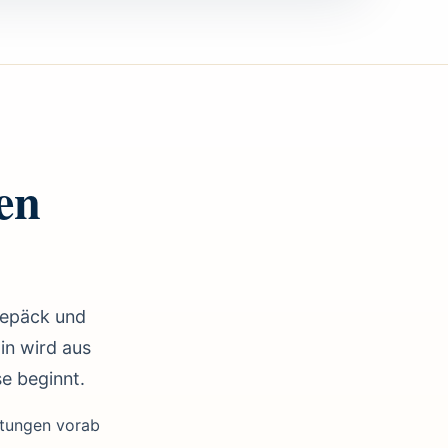
en
 Gepäck und
in wird aus
e beginnt.
stungen vorab